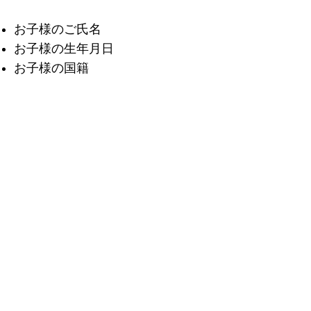
​お子様のご氏名
お子様の生年月日
お子様の国籍
家庭内での使用言語
保護者のご氏名
希望学年（新1年生、または幼児部
年中）
大使館への教科書申請の有無（新1
年生のみ）
【入学関連お問い合わせ・お申込
み】
shikkoubu.jsb+nyugaku@gmail.co
m
入学係まで