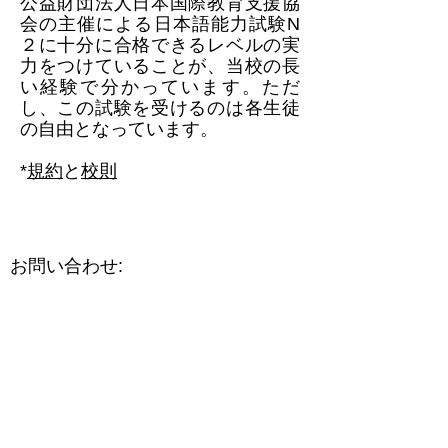
公益財団法人日本国際教育支援協
会の主催による日本語能力試験N
２に十分に合格できるレベルの実
力をつけていることが、当校の長
い経験で分かっています。ただ
し、この試験を受けるのは各生徒
の自由となっています。
​*
規約
と
校則
​お問い合わせ:
バーゼル日本語学校
Japanische Schule Basel
4000 Basel
​メールでのお問い合わせ:
kontakt@japanischeschulebasel.ch
バーゼル日本語学校会長 和田徹