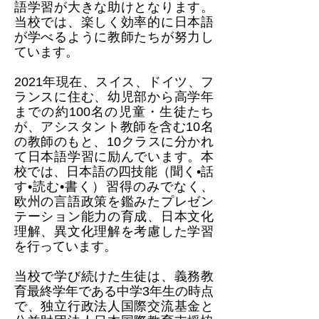
語学習が大きな助けとなります。
当校では、楽しく効率的に日本語
が学べるように教師たちが努力し
ています。​
2021年現在、スイス、ドイツ、フ
ランスに住む、幼児部から高学年
までの約100名の児童・生徒たち
が、アシスタント教師を含む10名
の教師のもと、10クラスに分かれ
て日本語学習に励んでいます。本
校では、日本語の四技能（聞く•話
す•読む•書く）習得のみでなく、
欧州の言語政策を鑑みたプレゼン
テーション能力の育成、日本文化
理解、異文化理解を考慮した学習
を行っています。
当校で学び続けた生徒は、義務教
育最終学年である中学3年生の時点
で、独立行政法人国際交流基金と